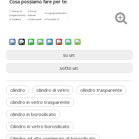
Cosa possiamo fare per te:
1.
Servizio di
2. Prezzo
3.
Logo
personalizzato
campionamento
ottimale
4.
Feedback
5. Dimensione
6. Pacchetto di
rapido
personalizzata
sicurezza
8. Servizio dopo
9. basso rischio di
7.
ISO9001
sale
approvvigionamento
su un:
sotto un:
cilindro
cilindro di vetro
cilindro trasparente
cilindro in vetro trasparente
cilindro in borosilicato
Cilindro in vetro borosilicato
Cilindro ad alto contenuto di borosilicato