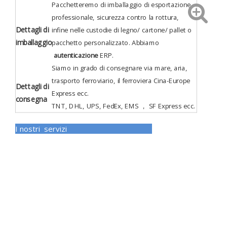
Pacchetteremo di imballaggio di esportazione
professionale, sicurezza contro la rottura,
Dettagli di
infine nelle custodie di legno/ cartone/ pallet o
imballaggio
pacchetto personalizzato. Abbiamo
autenticazione
ERP
.
Siamo in grado di consegnare via mare, aria,
trasporto ferroviario, il ferroviera Cina-Europe
Dettagli di
Express ecc.
consegna
TNT, DHL, UPS, FedEx, EMS ， SF Express ecc.
I nostri servizi