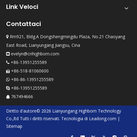
Link Veloci
Contattaci
Rm921, Bldg.A Dongshengmingdu Plaza, No.21 Chaoyang

East Road, Lianyungang Jiangsu, Cina
evelyn@cnhighborn.com

+86-13951255589

+86-518-81060600

+86-86-13951255589

+86-13951255589

767494666

Diritto d'autore©
2026
Lianyungang Highborn Technology
Co.,ltd
Tutti i diritti riservati. Tecnologia di
Leadong.com
|
Sitemap