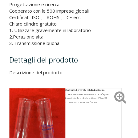
Progettazione e ricerca
Cooperato con le 500 imprese globali
Certificati: ISO 、 ROHS 、 CE ecc.
Chiaro cilindro gratuito:
1. Utilizzare gravemente in laboratorio
2.Perazione alta
3. Transmissione buona
Dettagli del prodotto
Descrizione del prodotto
Contenuto di proprietà del cilindro di vetro
3
1.Densità del cilindro borosilicato: 2,2 × 10
kg/cm³
2.strontretta del cilindro borosilicato: 570khn100
7
3. Tensiele di forza: 4.8 × 10
Pa (n/㎡)