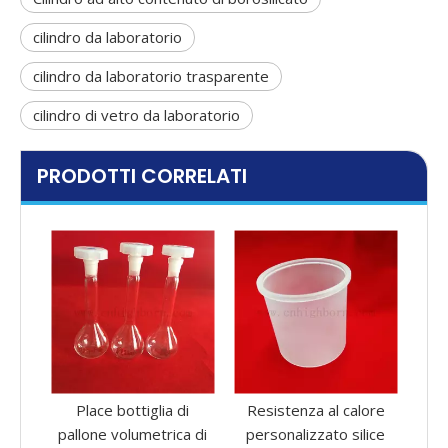
cilindro da laboratorio
cilindro da laboratorio trasparente
cilindro di vetro da laboratorio
PRODOTTI CORRELATI
di
Resistenza al calore
Coperchio del vaso di
Pe
a di
personalizzato silice
vetro borosilicato ad
c