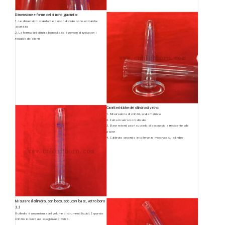
Dimensione e forma del cilindro graduato:
1. Le dimensioni standard e personalizzate sono entrambe
accettate
2. La forma del cilindro borosilicato è personalizzata con i
requisiti dei clienti
Caratteristiche del cilindro di vetro:
1. Misurazione di cilindri, scala metrica
2. Fatta in vetro borosilicato
3. Base rotonda con cucciolo di beccuccio e resistente alle
pause
4. Calibrato secondo le tolleranze mostrate sul cilindro
Misurare il cilindro, con beccuccio, con base, vetro boro
3.3
Il cilindro è una misura del volume di strumenti liquidi. E questo
cilindro è con base esagonale di vetro.