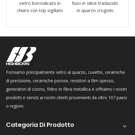
o in
fuso in silice traslucido
alta purezza.
llato
in quarzo crogiolo
Forniamo principalmente vetro al quarzo, cuvette, ceramiche
di precisione, ceramiche porose, resistori a film spesso,
generatori di ozono, feltro in fibra metallica e offriamo i nostri
prodotti e servizi ai nostri clienti provenienti da oltre 107 paesi
o regioni.
Categoria Di Prodotto