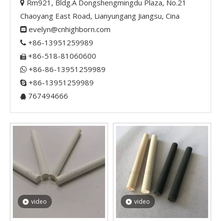
Rm921, Bldg.A Dongshengmingdu Plaza, No.21

Chaoyang East Road, Lianyungang Jiangsu, Cina
evelyn@cnhighborn.com

+86-13951259989

+86-518-81060600

+86-86-13951259989

+86-13951259989

767494666

video
video