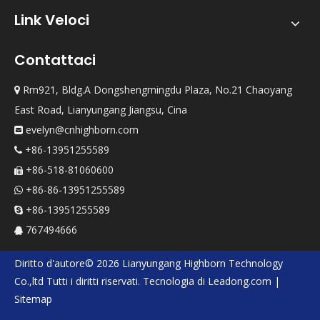
Link Veloci
Contattaci
Rm921, Bldg.A Dongshengmingdu Plaza, No.21 Chaoyang

East Road, Lianyungang Jiangsu, Cina
evelyn@cnhighborn.com

+86-13951255589

+86-518-81060600

+86-86-13951255589

+86-13951255589

767494666

Diritto d'autore©
2026
Lianyungang Highborn Technology
Co.,ltd
Tutti i diritti riservati. Tecnologia di
Leadong.com
|
Sitemap