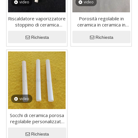
video
video
Riscaldatore vaporizzatore
Porosità regolabile in
stoppino di ceramica
ceramica in ceramica in
porosa per set repellente
ceramica
per zanzare liquido
Richiesta
Richiesta
video
Socchi di ceramica porosa
regolabile personalizzata
per liquido repellente per
zanzare a base d'acqua
Richiesta