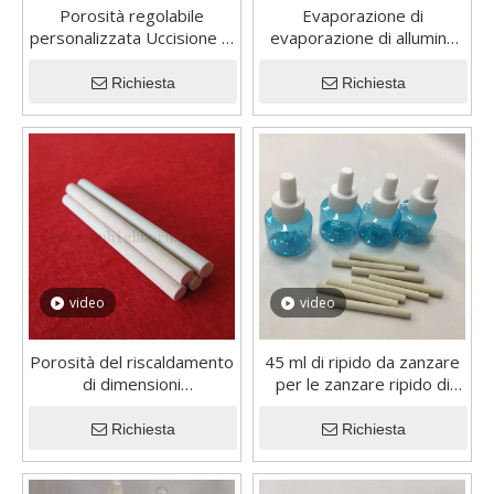
Porosità regolabile
Evaporazione di
personalizzata Uccisione di
evaporazione di allumina
stoppini in ceramica da
porosa elettrica da 7*73
zanzare
mm ecologica ecologica
Richiesta
Richiesta
evaporazione di asta in
ceramica.
video
video
Porosità del riscaldamento
45 ml di ripido da zanzare
di dimensioni
per le zanzare ripido di
personalizzate regolabile
ricarica bottiglia
in ceramica porosa
vaporizzatore in legno in
Richiesta
Richiesta
regolabile stick ceramico
legno in legno
microporoso