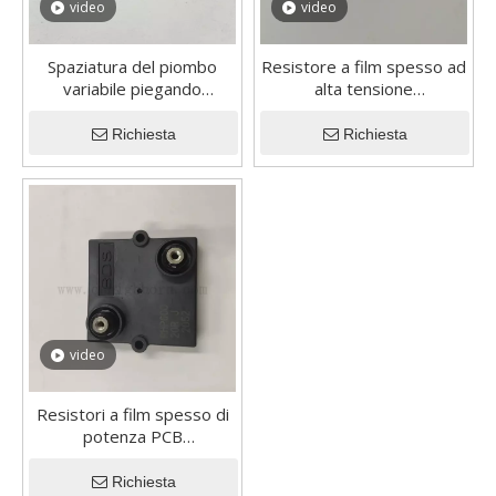
video
video
Spaziatura del piombo
Resistore a film spesso ad
variabile piegando
alta tensione
resistenza elettrica ad alta
personalizzato con
tensione ad alta tensione
stabilità a lungo termine
Richiesta
Richiesta
video
Resistori a film spesso di
potenza PCB
personalizzati disponibili
con 4 terminali
Richiesta