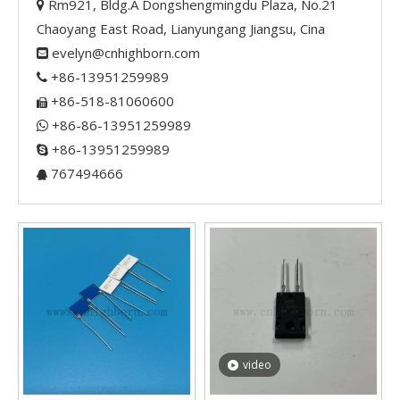
Rm921, Bldg.A Dongshengmingdu Plaza, No.21

Chaoyang East Road, Lianyungang Jiangsu, Cina
evelyn@cnhighborn.com

+86-13951259989

+86-518-81060600

+86-86-13951259989

+86-13951259989

767494666

video