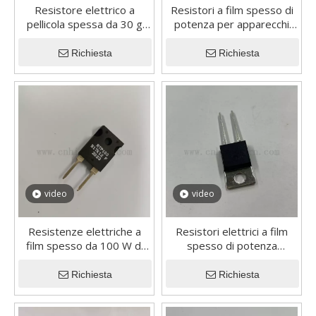
Resistore elettrico a
Resistori a film spesso di
pellicola spessa da 30 g
potenza per apparecchi
ohm non induttiva ad alta
elettrici ad alta potenza
tensione personalizzata
Richiesta
Richiesta
video
video
Resistenze elettriche a
Resistori elettrici a film
film spesso da 100 W di
spesso di potenza
potenza a montaggio
regolabile da 35 W ad alta
semplice
potenza per l'elettronica
Richiesta
Richiesta
automobilistica