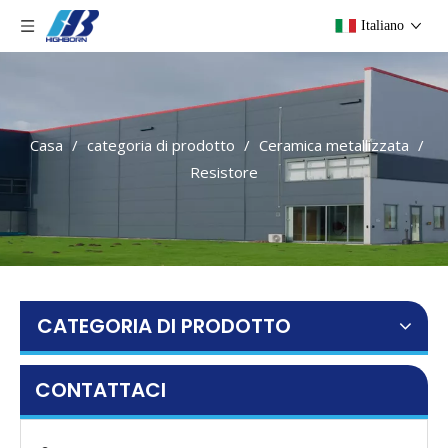
Italiano
Casa
/
categoria di prodotto
/
Ceramica metallizzata
/
Resistore
CATEGORIA DI PRODOTTO
CONTATTACI