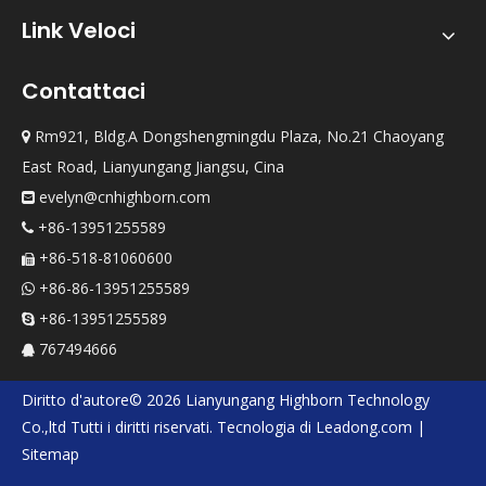
Link Veloci
Contattaci
Rm921, Bldg.A Dongshengmingdu Plaza, No.21 Chaoyang

East Road, Lianyungang Jiangsu, Cina
evelyn@cnhighborn.com

+86-13951255589

+86-518-81060600

+86-86-13951255589

+86-13951255589

767494666

Diritto d'autore©
2026
Lianyungang Highborn Technology
Co.,ltd
Tutti i diritti riservati. Tecnologia di
Leadong.com
|
Sitemap