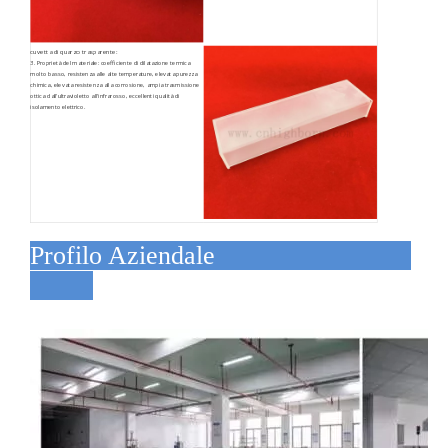
cuvetta di quarzo trasparente:
3. Proprietà del materiale: coefficiente di dilatazione termica
molto basso, resistenza alle alte temperature, elevata purezza
chimica, elevata resistenza alla corrosione, ampia trasmissione
ottica dall'ultravioletto all'infrarosso, eccellenti qualità di
isolamento elettrico.
Profilo Aziendale