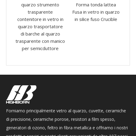
mento
Forma tonda lattea
Ricerca di laboratorio
te
Fusa in vetro in quarzo
personalizzato
p
etro in
in silice fuso Crucible
Research Clear Quartz
tatore
Glass Crucible
quarzo
 manico
ttore
Forniamo principalmente vetro al quarzo, cuvette, ceramiche
di precisione, ceramiche porose, resistori a film spesso,
generatori di ozono, feltro in fibra metallica e offriamo i nostri