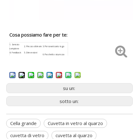
Cosa possiamo fare per te:
1.
Servizio
2. Prezzo ottimale
3.
Personalizzato
logo
campione
4.
Feedback
5. Dimensioni
6. Pacchetto sicurezza
veloce
personalizzate
8. Servizio post-
9. Basso rischio di
7.
ISO9001
vendita
approvvigionamento
su un:
sotto un:
Cella grande
Cuvetta in vetro al quarzo
cuvetta di vetro
cuvetta al quarzo