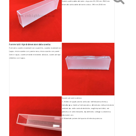
Gamma utilizzabile del vetro al quarzo IR: 250 nm-3500 nm
Intervallo utilizzabile del vetro ottico: 340 nm-2500 nm
Fornire tutti i tipi di dimensioni della cuvetta:
Forniamo cuvette standard con coperchio, cuvette standard con
tappo, microcuvette con parete nera, microcuvette con pareti
nere e tappo, cuvetta mobile resistente alla luce, cuvetta di tipo
cilindrico con tappo.
Cuvetta in vetro ottico:
1. Ambito di applicazione: utilizzato nell'industria chimica,
metallurgica, medica, farmaceutica, alimentare, nella protezione
ambientale, nelle centrali elettriche, negli impianti idrici, nel
petrolio e in altre industrie, dipartimenti, college e università,
laboratori, ecc.
2. Materiale: potere del quarzo di elevata purezza.