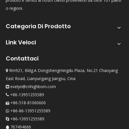
prodotti e servizi ai nostri clienti provenienti da oltre 107 paesi
o regioni.
Categoria Di Prodotto
Link Veloci
Contattaci
Rm921, Bldg.A Dongshengmingdu Plaza, No.21 Chaoyang

East Road, Lianyungang Jiangsu, Cina
evelyn@cnhighborn.com

+86-13951255589

+86-518-81060600

+86-86-13951255589

+86-13951255589

767494666
